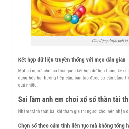
Cầu động được biết là 
Kết hợp dữ liệu truyền thống với mẹo dân gian
Một số người chơi có thói quen kết hợp dữ liệu thống kê cù
dung hòa hai hướng tiếp cận, bạn tạo được sự cân bằng tro
quá nhiều.
Sai lầm anh em chơi xổ số thần tài t
Nhằm tránh thất bại khi tham gia thì người chơi nên nhận d
Chọn số theo cảm tính liên tục mà không tổng h