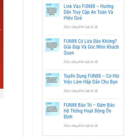
FUN88
Nguyên
Toàn
Link Vào FUN88 – Hướng
phục
Có
Dẫn Truy Cập An Toàn Và
nhân,
Và
Hiệu Quả
Uy
cách
Lưu
ở
Chức năng bình luận bị tắt
Tín
khắc
Ý
Link
Không?
phục
FUN88 Có Lừa Đảo Không?
Quan
Vào
Giải Đáp Và Góc Nhìn Khách
Giải
và
Trọng
Quan
FUN88
Đáp
lưu
ở
Chức năng bình luận bị tắt
–
Chi
ý
FUN88
Hướng
Tiết,
Tuyển Dụng FUN88 – Cơ Hội
Có
Việc Làm Hấp Dẫn Cho Bạn
Dẫn
Khách
Lừa
ở
Chức năng bình luận bị tắt
Truy
Quan
Đảo
Tuyển
Cập
FUN88 Bảo Trì – Đảm Bảo
Không?
Dụng
An
Hệ Thống Hoạt Động Ổn
Định
Giải
FUN88
Toàn
ở
Chức năng bình luận bị tắt
Đáp
–
Và
FUN88
Và
Cơ
Hiệu