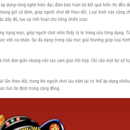
 áp dụng công nghệ hiện đại, đảm bảo toàn bộ kết quả hiển thị đều 
ung giờ cố định, giúp người chơi dễ theo dõi. Loại hình này cũng c
c dãy đủ, tạo sự linh hoạt cho từng chiến lược.
ừng hạng mục, giúp người chơi nhìn thấy tỷ lệ trúng của từng dạng. T
ức vốn cá nhân. Sự đa dạng trong cấu trúc giải thưởng giúp loại hìn
à tính đơn giản nhưng vẫn tạo cảm giác hồi hộp. Chỉ cần một bộ số hợ
i lần theo dõi, trong khi người chơi lâu năm lại có thể áp dụng nhiều
 sức hút ổn định trong cộng đồng.