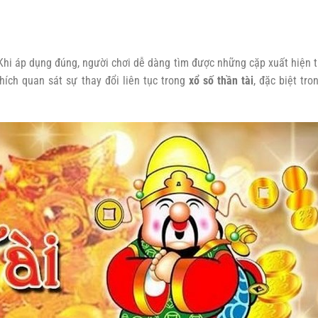
 Khi áp dụng đúng, người chơi dễ dàng tìm được những cặp xuất hiện 
hích quan sát sự thay đổi liên tục trong
xổ số thần tài
, đặc biệt tro