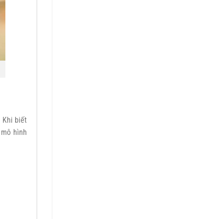
 Khi biết
i mô hình