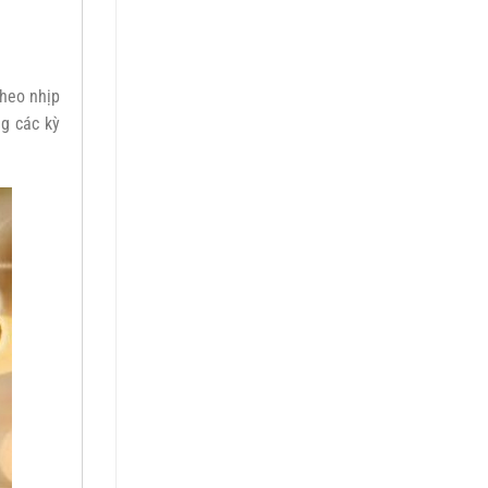
theo nhịp
ng các kỳ