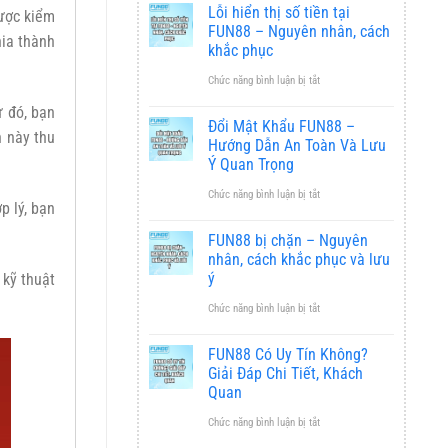
FUN88
Lỗi hiển thị số tiền tại
được kiểm
Kê
FUN88 – Nguyên nhân, cách
–
hia thành
khắc phục
Tài
Hướng
ở
Chức năng bình luận bị tắt
Khoản
Dẫn
Lỗi
ừ đó, bạn
FUN88
Nhanh
Đổi Mật Khẩu FUN88 –
h này thu
hiển
Hướng Dẫn An Toàn Và Lưu
–
Chóng
Ý Quan Trọng
thị
Xem
Và
ở
Chức năng bình luận bị tắt
số
p lý, bạn
Lịch
An
Đổi
tiền
Sử
FUN88 bị chặn – Nguyên
Toàn
Mật
nhân, cách khắc phục và lưu
tại
Giao
ý
 kỹ thuật
Khẩu
FUN88
Dịch
ở
Chức năng bình luận bị tắt
FUN88
–
Nhanh
FUN88
–
Nguyên
FUN88 Có Uy Tín Không?
bị
Giải Đáp Chi Tiết, Khách
Hướng
nhân,
Quan
chặn
Dẫn
cách
ở
Chức năng bình luận bị tắt
–
An
khắc