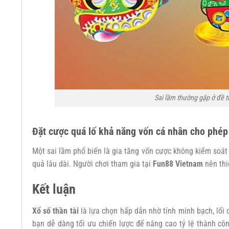
Sai lầm thường gặp ở đề t
Đặt cược quá lố khả năng vốn cá nhân cho phép
Một sai lầm phổ biến là gia tăng vốn cược không kiểm soát 
quả lâu dài. Người chơi tham gia tại
Fun88 Vietnam
nên thi
Kết luận
Xổ số thần tài
là lựa chọn hấp dẫn nhờ tính minh bạch, lối 
bạn dễ dàng tối ưu chiến lược để nâng cao tỷ lệ thành cô