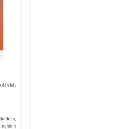
g đến kết
 dự đoán,
ải nghiệm