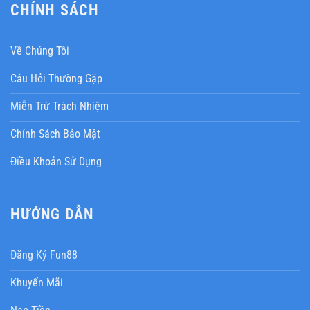
CHÍNH SÁCH
Về Chúng Tôi
Câu Hỏi Thường Gặp
Miễn Trừ Trách Nhiệm
Chính Sách Bảo Mật
Điều Khoản Sử Dụng
HƯỚNG DẪN
Đăng Ký Fun88
Khuyến Mãi