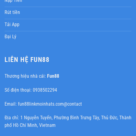
Nạp Tiền
Rút tiền
Tải App
Đại Lý
LIÊN HỆ FUN88
Thương hiệu nhà cái:
Fun88
Số điện thoại: 0938502294
Email: fun88linkmoinhats.com@contact
Địa chỉ: 1 Nguyễn Tuyển, Phường Bình Trưng Tây, Thủ Đức, Thành
phố Hồ Chí Minh, Vietnam