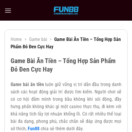
Chuyển
đến
nội
dung
Home
>
Game bài
>
Game Bài Ăn Tiền – Tổng Hợp Sản
Phẩm Đỏ Đen Cực Hay
Game Bài Ăn Tiền – Tổng Hợp Sản Phẩm
Đỏ Đen Cực Hay
Game bài ăn tiền
luôn giữ vững vị trí dẫn đầu trong danh
sách các hoạt động giải trí được tìm kiếm. Người chơi sẽ
có cơ hội đắm mình trong bầu không khí sôi động, đầy
hưng phấn không khác gì một casino thực thụ, đi kèm với
khả năng tích lũy lợi nhuận khổng lồ. Có rất nhiều thể loại
bài đa dạng, phong phú, chắc chắn sẽ đáp ứng được mọi
sở thích,
Fun88
chia sẻ thêm dưới đây.