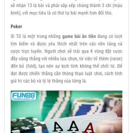
sẽ nhận 13 lá bài và phải sắp xếp chúng thành 3 chi (mậu
binh), với mục tiêu là có thứ tự bài mạnh hơn đối thủ.
Poker
Xì Tố là một trong những
game bài ăn tiền
đang có lượt
tìm kiếm và được yêu thích nhất trên các nền tảng cá
cược trực tuyến. Người chơi sẽ trải qua 4 vòng đặt cược
đầy căng thẳng với nhiều lựa chọn, từ việc tố thêm (raise)
đến bỏ (fold), tạo nên sự kịch tính không thể chối từ. Để
đạt được chiến thắng cần thông thạo luật chơi, cách tính
giá trị các bộ và tỷ lệ thắng của từng lá.