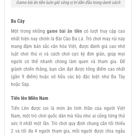
Game bài ăn tiền luôn giữ vững vị trí dẫn đầu trong danh sách
Ba Cây
Một trong những
game bài ăn tiền
có lượt truy cập cao
nhất hiện nay chính là Bài Cào Ba Lá. Trò chơi may rủi này
mang đậm bản sắc văn hóa Việt, được đánh giá cao nhờ
luật chơi thú vị và cách chơi cực kỳ đơn giản, giúp mọi
người có thể nhanh chóng làm quen và tham gia. Để
giành chiến thắng, bạn cần đạt được tổng điểm cao nhất
(gần 9 điểm) hoặc sở hữu các bộ đặc biệt như Ba Tây
hoặc Sáp.
Tiến lên Miền Nam
Tiến Lên được coi là món ăn tinh thần của người Việt
Nam, một trò chơi quốc dân mà hầu như ai cũng từng thử
sức ít nhất một lần. Trò chơi quy định chung cần tối thiểu
2 và tối đa 4 người tham gia, mỗi người được chia ngẫu