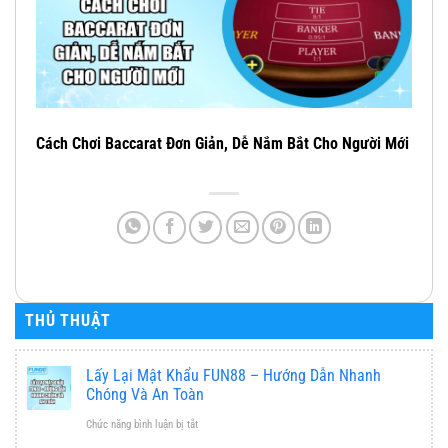
Cách Chơi Baccarat Đơn Giản, Dễ Nắm Bắt Cho Người Mới
THỦ THUẬT
Lấy Lại Mật Khẩu FUN88 – Hướng Dẫn Nhanh
Chóng Và An Toàn
ở
Chức năng bình luận bị tắt